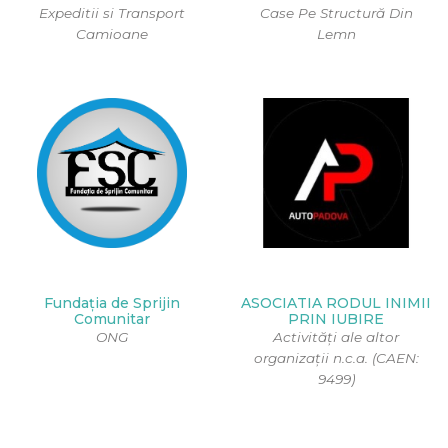
Expeditii si Transport
Case Pe Structură Din
Camioane
Lemn
Fundația de Sprijin
ASOCIATIA RODUL INIMII
Comunitar
PRIN IUBIRE
ONG
Activități ale altor
organizații n.c.a. (CAEN:
9499)