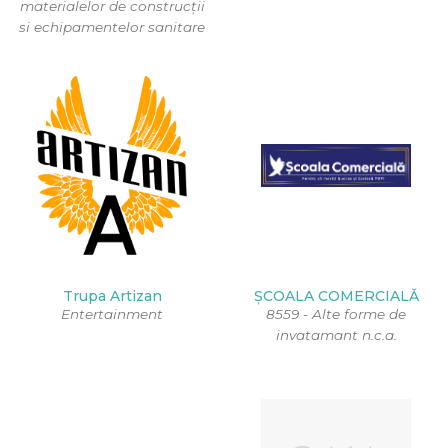
materialelor de construcții
si echipamentelor sanitare
Trupa Artizan
ŞCOALA COMERCIALǍ
Entertainment
8559 - Alte forme de
invatamant n.c.a.