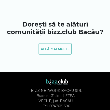
Dorești să te alături
comunității bizz.club Bacău?
AFLĂ MAI MULTE
BIZZ NETWORK BACAU SRL
Bradului 31, loc. LETEA
VECHE, jud. BACAU
Tel:
0747681396