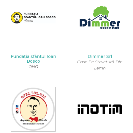
Fundația sfântul Ioan
Dimmer Srl
Bosco
Case Pe Structură Din
ONG
Lemn